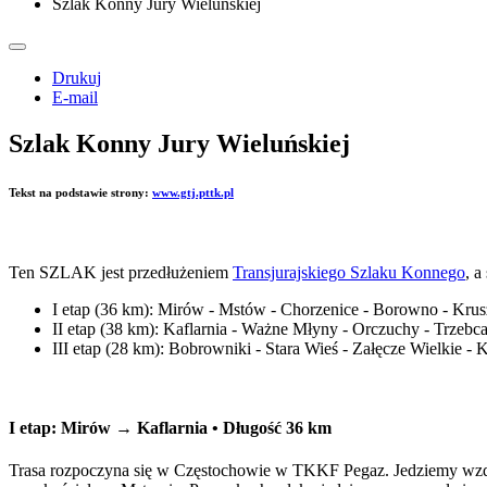
Szlak Konny Jury Wieluńskiej
Drukuj
E-mail
Szlak Konny Jury Wieluńskiej
Tekst na podstawie strony:
www.gtj.pttk.pl
Ten SZLAK jest przedłużeniem
Transjurajskiego Szlaku Konnego
, a
I etap (36 km): Mirów - Mstów - Chorzenice - Borowno - Krusz
II etap (38 km): Kaflarnia - Ważne Młyny - Orczuchy - Trzebca
III etap (28 km): Bobrowniki - Stara Wieś - Załęcze Wielkie -
I etap:
Mirów → Kaflarnia
• Długość 36 km
Trasa rozpoczyna się w Częstochowie w TKKF Pegaz. Jedziemy wzdłu