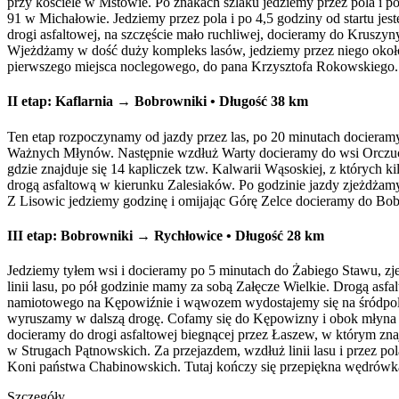
przy kościele w Mstowie. Po znakach szlaku jedziemy przez pola i p
91 w Michałowie. Jedziemy przez pola i po 4,5 godziny od startu j
drogi asfaltowej, na szczęście mało ruchliwej, docieramy do Krusz
Wjeżdżamy w dość duży kompleks lasów, jedziemy przez niego około
pierwszego miejsca noclegowego, do pana Krzysztofa Rokowskiego.
II etap:
Kaflarnia → Bobrowniki
• Długość 38 km
Ten etap rozpoczynamy od jazdy przez las, po 20 minutach docieram
Ważnych Młynów. Następnie wzdłuż Warty docieramy do wsi Orczuch
gdzie znajduje się 14 kapliczek tzw. Kalwarii Wąsoskiej, z których 
drogą asfaltową w kierunku Zalesiaków. Po godzinie jazdy zjeżdżam
Z Lisowic jedziemy godzinę i omijając Górę Zelce docieramy do Bob
III etap:
Bobrowniki → Rychłowice
• Długość 28 km
Jedziemy tyłem wsi i docieramy po 5 minutach do Żabiego Stawu, zj
linii lasu, po pół godzinie mamy za sobą Załęcze Wielkie. Drogą 
namiotowego na Kępowiźnie i wąwozem wydostajemy się na śródpoln
wyruszamy w dalszą drogę. Cofamy się do Kępowizny i obok młyna
docieramy do drogi asfaltowej biegnącej przez Łaszew, w którym znaj
w Strugach Pątnowskich. Za przejazdem, wzdłuż linii lasu i przez po
Koni państwa Chabinowskich. Tutaj kończy się przepiękna wędrówk
Szczegóły