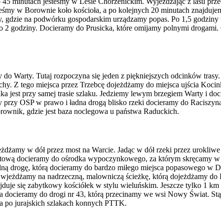
o 45 minutach jesteśmy w Lesie Chorzenickim. Wyjeżdżając z lasu prz
esteśmy w Borownie koło kościoła, a po kolejnych 20 minutach znajduj
yny, gdzie na podwórku gospodarskim urządzamy popas. Po 1,5 godziny
 2 godziny. Docieramy do Prusicka, które omijamy polnymi drogami. O
y do Warty. Tutaj rozpoczyna się jeden z piękniejszych odcinków tra
y. Z tego miejsca przez Trzebcę dojeżdżamy do miejsca ujścia Koci
kilka jest przy samej trasie szlaku. Jedziemy lewym brzegiem Warty i 
y przy OSP w prawo i ładna drogą blisko rzeki docieramy do Raciszy
rownik, gdzie jest baza noclegowa u państwa Raduckich.
eżdżamy w dół przez most na Warcie. Jadąc w dół rzeki przez urokli
asfaltową docieramy do ośrodka wypoczynkowego, za którym skręcamy w
ą drogę, którą docieramy do bardzo miłego miejsca popasowego w D
 wjeżdżamy na nadrzeczną, malowniczą ścieżkę, którą dojeżdżamy do
duje się zabytkowy kościółek w stylu wieluńskim. Jeszcze tylko 1 km a
la docieramy do drogi nr 43, którą przecinamy we wsi Nowy Świat. Stą
a po jurajskich szlakach konnych PTTK.