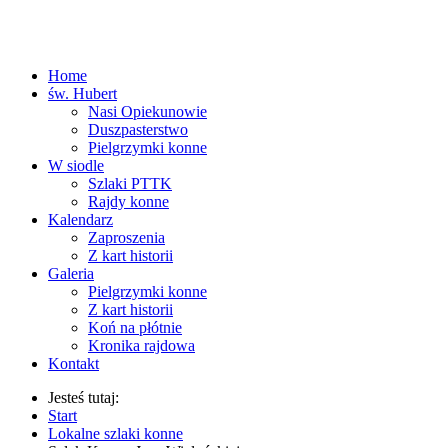
Home
św. Hubert
Nasi Opiekunowie
Duszpasterstwo
Pielgrzymki konne
W siodle
Szlaki PTTK
Rajdy konne
Kalendarz
Zaproszenia
Z kart historii
Galeria
Pielgrzymki konne
Z kart historii
Koń na płótnie
Kronika rajdowa
Kontakt
Jesteś tutaj:
Start
Lokalne szlaki konne