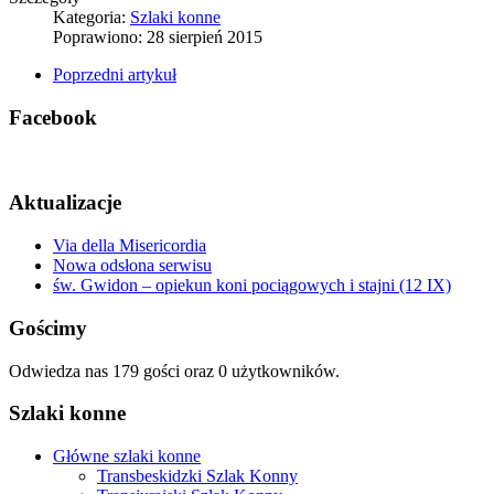
Kategoria:
Szlaki konne
Poprawiono: 28 sierpień 2015
Poprzedni artykuł
Facebook
Aktualizacje
Via della Misericordia
Nowa odsłona serwisu
św. Gwidon – opiekun koni pociągowych i stajni (12 IX)
Gościmy
Odwiedza nas 179 gości oraz 0 użytkowników.
Szlaki konne
Główne szlaki konne
Transbeskidzki Szlak Konny