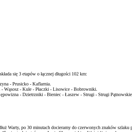
 składa się 3 etapów o łącznej długości 102 km:
yna - Prusicko - Kaflarnia.
 - Wąsosz - Kule - Płaczki - Lisowice - Bobrowniki.
 Kępowizna - Dzietrzniki - Bieniec - Łaszew - Strugi - Strugi Pątnowsk
ż Warty, po 30 minutach docieramy do czerwonych znaków szlaku pie