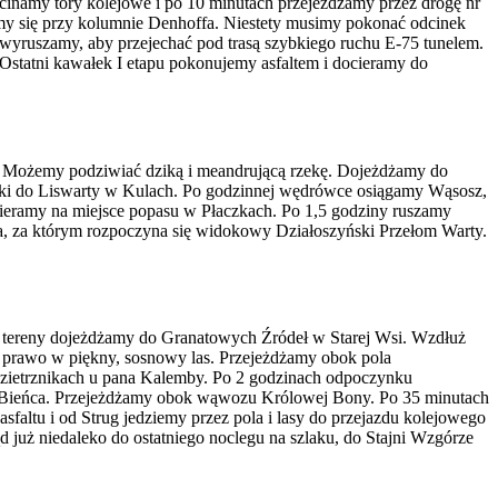
ecinamy tory kolejowe i po 10 minutach przejeżdżamy przez drogę nr
emy się przy kolumnie Denhoffa. Niestety musimy pokonać odcinek
 wyruszamy, aby przejechać pod trasą szybkiego ruchu E-75 tunelem.
statni kawałek I etapu pokonujemy asfaltem i docieramy do
sy. Możemy podziwiać dziką i meandrującą rzekę. Dojeżdżamy do
nki do Liswarty w Kulach. Po godzinnej wędrówce osiągamy Wąsosz,
docieramy na miejsce popasu w Płaczkach. Po 1,5 godziny ruszamy
na, za którym rozpoczyna się widokowy Działoszyński Przełom Warty.
we tereny dojeżdżamy do Granatowych Źródeł w Starej Wsi. Wzdłuż
 prawo w piękny, sosnowy las. Przejeżdżamy obok pola
zietrznikach u pana Kalemby. Po 2 godzinach odpoczynku
 Bieńca. Przejeżdżamy obok wąwozu Królowej Bony. Po 35 minutach
sfaltu i od Strug jedziemy przez pola i lasy do przejazdu kolejowego
d już niedaleko do ostatniego noclegu na szlaku, do Stajni Wzgórze