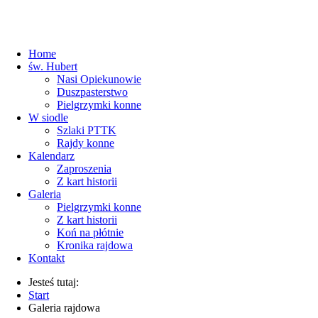
Home
św. Hubert
Nasi Opiekunowie
Duszpasterstwo
Pielgrzymki konne
W siodle
Szlaki PTTK
Rajdy konne
Kalendarz
Zaproszenia
Z kart historii
Galeria
Pielgrzymki konne
Z kart historii
Koń na płótnie
Kronika rajdowa
Kontakt
Jesteś tutaj:
Start
Galeria rajdowa