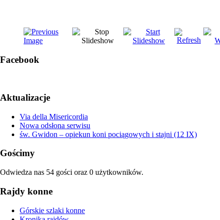
Facebook
Aktualizacje
Via della Misericordia
Nowa odsłona serwisu
św. Gwidon – opiekun koni pociągowych i stajni (12 IX)
Gościmy
Odwiedza nas 54 gości oraz 0 użytkowników.
Rajdy konne
Górskie szlaki konne
Kronika rajdów