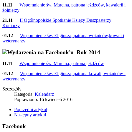
11.11
Wspomnienie św. Marcina, patrona jeźdźców, kawalerii i
żołnierzy
21.11
II Ogólnopolskie Spotkanie Księży Duszpasterzy
Koniarzy
01.12
Wspomnienie św. Eligiusza, patrona woźniców,kowali i
weterynarzy
Rok 2014
11.11
Wspomnienie św. Marcina, patrona jeźdźców
01.12
Wspomnienie św. Eligiusza, patrona kowali, woźniców i
weterynarzy
Szczegóły
Kategoria:
Kalendarz
Poprawiono: 16 kwiecień 2016
Poprzedni artykuł
Następny artykuł
Facebook