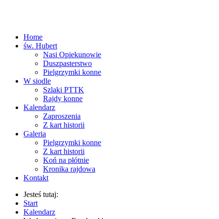
Home
św. Hubert
Nasi Opiekunowie
Duszpasterstwo
Pielgrzymki konne
W siodle
Szlaki PTTK
Rajdy konne
Kalendarz
Zaproszenia
Z kart historii
Galeria
Pielgrzymki konne
Z kart historii
Koń na płótnie
Kronika rajdowa
Kontakt
Jesteś tutaj:
Start
Kalendarz