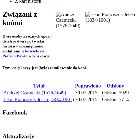
Z kart historii
Związani z
końmi
Dwie osoby z różnych epok –
dzieli je dwa i pół wieku
historii – upamiętnione
epitafiami w
kościele św.
Piotra i Pawła
w Krakowie.
Tym, co je łączy jest (było) zamiłowanie do koni.
Tytuł
Poprawiono
Odsłony
Andrzej Czarnecki (1576-1649)
30.07.2015
Odsłon: 5929
Leon Franciszek Jelski (1834-1901)
30.07.2015
Odsłon: 5714
Facebook
Aktualizacje