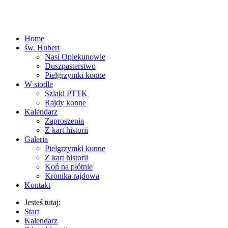
Home
św. Hubert
Nasi Opiekunowie
Duszpasterstwo
Pielgrzymki konne
W siodle
Szlaki PTTK
Rajdy konne
Kalendarz
Zaproszenia
Z kart historii
Galeria
Pielgrzymki konne
Z kart historii
Koń na płótnie
Kronika rajdowa
Kontakt
Jesteś tutaj:
Start
Kalendarz